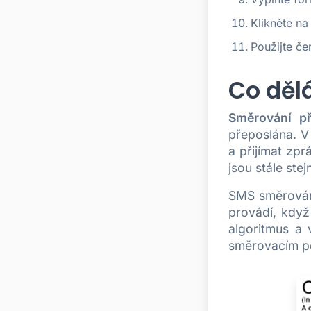
Klikněte na
Použijte če
Co děl
Směrování při
přeposlána. V 
a přijímat zpr
jsou stále ste
SMS směrování
provádí, když
algoritmus a 
směrovacím po