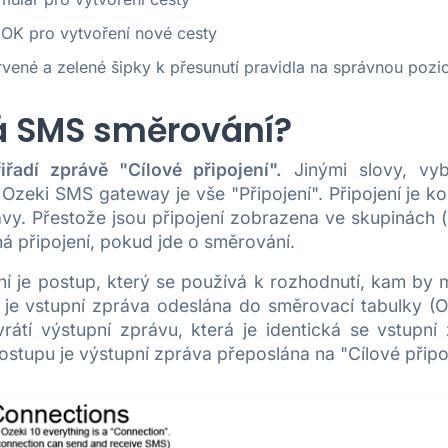
 OK pro vytvoření nové cesty
rvené a zelené šipky k přesunutí pravidla na správnou pozic
á SMS směrování?
řadí zprávě "Cílové připojení".
Jinými slovy, vyb
Ozeki SMS gateway je vše "Připojení". Připojení je k
ávy. Přestože jsou připojení zobrazena ve skupinách (
jná připojení, pokud jde o směrování.
 je postup, který se používá k rozhodnutí, kam by 
 je vstupní zpráva odeslána do směrovací tabulky (
vrátí výstupní zprávu, která je identická se vstupní
stupu je výstupní zpráva přeposlána na "Cílové připoj