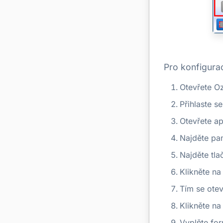
Pro konfigura
Otevřete O
Přihlaste s
Otevřete a
Najděte pan
Najděte tla
Klikněte na
Tím se ote
Klikněte na
Vyplňte for