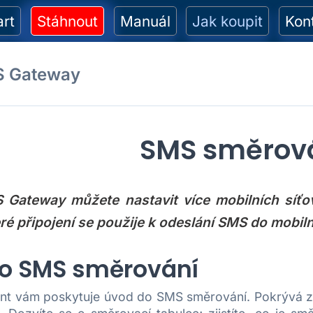
art
Stáhnout
Manuál
Jak koupit
Kon
S Gateway
SMS směrov
 Gateway můžete nastavit více mobilních síťov
eré připojení se použije k odeslání SMS do mobil
o SMS směrování
nt vám poskytuje úvod do SMS směrování. Pokrývá z