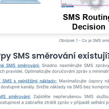
Obrázek 1 - Co je SMS smě
ypy SMS směrování existují
hé SMS směrování:
Snadno nasměrujte SMS zprávy
h pravidel. Optimalizujte doručování zpráv s minimál
 SMS s nejnižšími náklady:
Maximalizujte úspory ná
í dostupné kanály. Snižte náklady na SMS bez kompro
MS směrování:
Zajistěte nepřerušenou SMS službu
stupnost a zabraňte ztrátě zpráv v případě selhání p