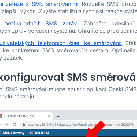
ní zátěže s SMS směrováním:
Rozdělte SMS provoz 
a zlepšili výkon. Zvyšte stabilitu a rychlost reakce syst
í mezinárodních SMS zpráv:
Zabraňte odesílání
ých zpráv ve vašem systému. Chraňte se před spame
 uživatelských telefonních čísel ke směrování:
Efekt
m ke konkrétním SMS směrovacím cestám. Optimaliz
 zážitek.
konfigurovat SMS směrová
ci SMS směrování musíte spustit aplikaci Ozeki SMS 
nelu nástrojů.