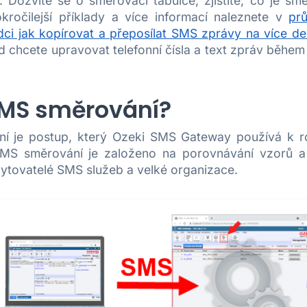
Dozvíte se o směrovací tabulce; zjistíte, co je sm
okročilejší příklady a více informací naleznete v
pr
ci jak kopírovat a přeposílat SMS zprávy na více des
d chcete upravovat telefonní čísla a text zpráv během 
SMS směrování?
í je postup, který Ozeki SMS Gateway používá k r
SMS směrování je založeno na porovnávání vzorů 
kytovatelé SMS služeb a velké organizace.