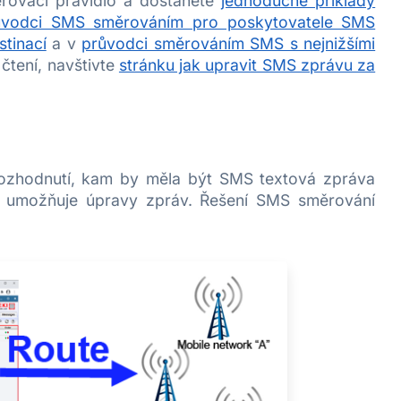
ěrovací pravidlo a dostanete
jednoduché příklady
ůvodci SMS směrováním pro poskytovatele SMS
tinací
a v
průvodci směrováním SMS s nejnižšími
čtení, navštivte
stránku jak upravit SMS zprávu za
ozhodnutí, kam by měla být SMS textová zpráva
a umožňuje úpravy zpráv. Řešení SMS směrování