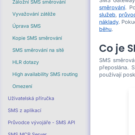
SMS Gateway. 
Záložní SMS směrování
směrování
. P
Vyvažování zátěže
služeb
,
průvod
náklady
. Poku
Úprava SMS
běhu
.
Kopie SMS směrování
Co je 
SMS směrování na sítě
SMS směrován
HLR dotazy
přeposlána. 
High availability SMS routing
používají pos
Omezení
Uživatelská příručka
SMS z aplikací
Průvodce vývojáře - SMS API
SMS MCP Server