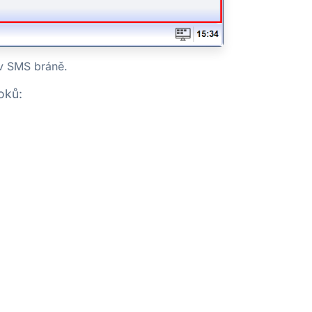
v SMS bráně.
oků: