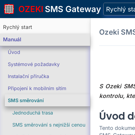
OZEKI
SMS Gateway
Rychlý st
Rychlý start
Ozeki SM
Manuál
Úvod
Systémové požadavky
Instalační příručka
S Ozeki SMS
Připojení k mobilním sítím
kontrolu, kt
SMS směrování
Úvod d
Jednoduchá trasa
SMS směrování s nejnižší cenou
Tento dokume