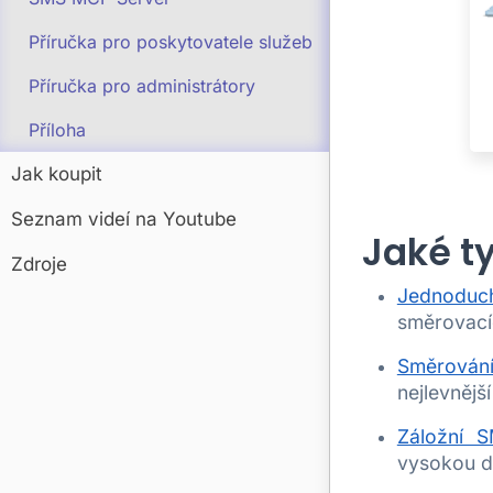
Příručka pro poskytovatele služeb
Příručka pro administrátory
Příloha
Jak koupit
Seznam videí na Youtube
Jaké t
Zdroje
Jednoduc
směrovacíc
Směrování
nejlevnějš
Záložní S
vysokou do