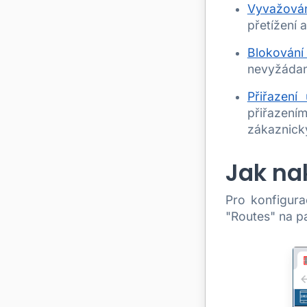
Vyvažová
přetížení 
Blokován
nevyžádan
Přiřazení
přiřazení
zákaznický
Jak na
Pro konfigura
"Routes" na pa