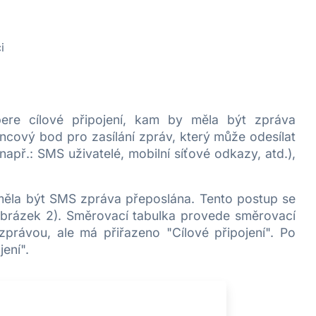
i
ere cílové připojení, kam by měla být zpráva
oncový bod pro zasílání zpráv, který může odesílat
např.: SMS uživatelé, mobilní síťové odkazy, atd.),
měla být SMS zpráva přeposlána. Tento postup se
Obrázek 2). Směrovací tabulka provede směrovací
 zprávou, ale má přiřazeno "Cílové připojení". Po
ení".