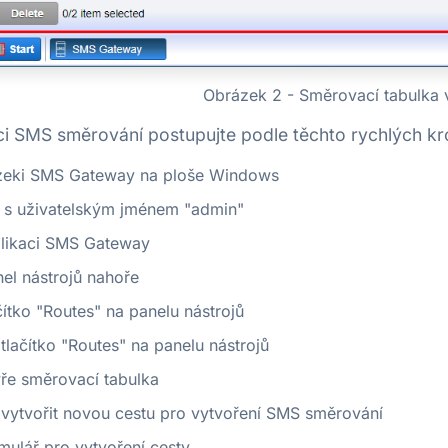
Obrázek 2 - Směrovací tabulka 
ci SMS směrování postupujte podle těchto rychlých kr
zeki SMS Gateway na ploše Windows
e s uživatelským jménem "admin"
plikaci SMS Gateway
el nástrojů nahoře
čítko "Routes" na panelu nástrojů
 tlačítko "Routes" na panelu nástrojů
vře směrovací tabulka
 vytvořit novou cestu pro vytvoření SMS směrování
mulář pro vytvoření cesty